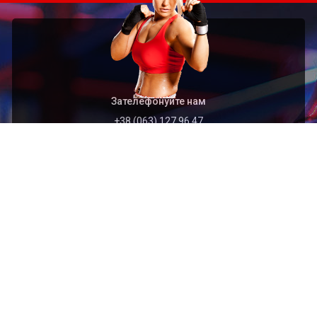
Зателефонуйте нам
+38 (063) 127 96 47
Швидкий перехід
Головна
Архів
Організація
Контакти
Найближчі події
2026.09.01
Відкритий чемпіонат Тернопільської області з