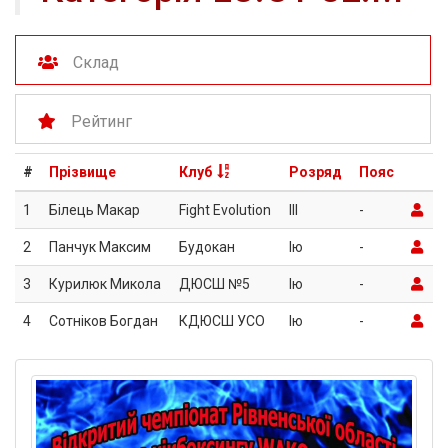
Склад
Рейтинг
#
Прізвище
Клуб
Розряд
Пояс
1
Білець Макар
Fight Evolution
III
-
2
Панчук Максим
Будокан
Iю
-
3
Курилюк Микола
ДЮСШ №5
Iю
-
4
Сотніков Богдан
КДЮСШ УСО
Iю
-