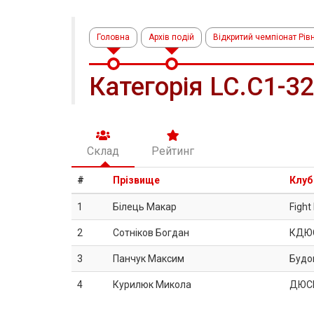
Головна
Архів подій
Відкритий чемпіонат Рівн
Категорія LC.C1-3
Склад
Рейтинг
#
Прізвище
Клуб
1
Білець Макар
Fight
2
Сотніков Богдан
КДЮ
3
Панчук Максим
Будо
4
Курилюк Микола
ДЮС