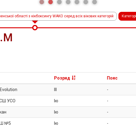
енської області з кікбоксингу WAKO серед всіх вікових категорій
Категор
2.M
Розряд
Пояс
 Evolution
III
-
СШ УСО
Iю
-
кан
Iю
-
Ш №5
Iю
-