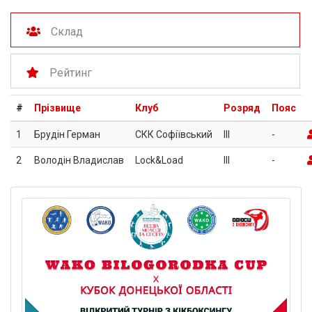
Склад
Рейтинг
#
Прізвище
Клуб
Розряд
Пояс
1
Брудін Герман
СКК Софіївський
III
-
2
Володін Владислав
Lock&Load
III
-