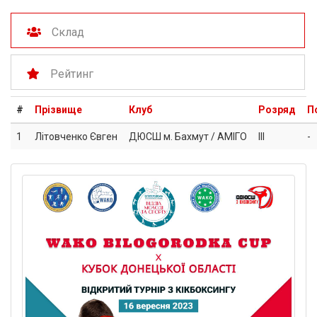
Склад
Рейтинг
#
Прізвище
Клуб
Розряд
П
1
Літовченко Євген
ДЮСШ м. Бахмут / АМІГО
III
-