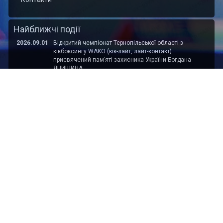
Найближчі події
2026.09.01
Відкритий чемпіонат Тернопільської області з
кікбоксингу WAKO (кік-лайт, лайт-контакт)
присвячений пам’яті захисника України Богдана
ЯЦИШИНА
2026.09.01
Відкритий Кубок Хмельницької області з кікбоксингу
WAKO пам'яті захисника України Сергія Подоляна
Ми в соц. мережах
© Doping 2017 - 2026