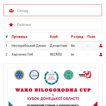
Склад
Рейтинг
#
Прізвище
Клуб
Розряд
Пояс
1
Нестеребський Денис
Десантник
IIю
-
2
Харченко Гліб
WIZARD
Iю
-