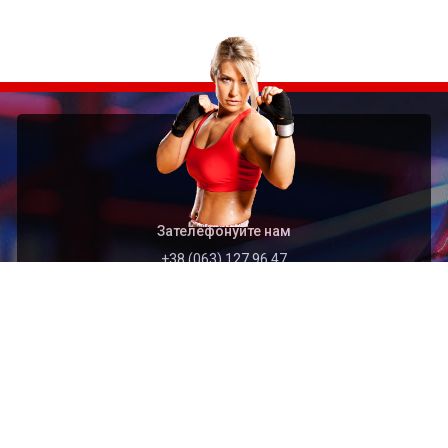
Зателефонуйте нам
+38 (063) 127 96 47
Швидкий перехід
Головна
Архів
Організація
Контакти