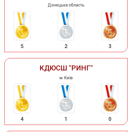
Донецька область
5
2
3
КДЮСШ "РИНГ"
м. Київ
4
1
0