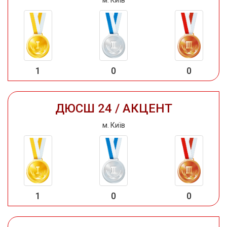
1
0
0
ДЮСШ 24 / АКЦЕНТ
м. Київ
1
0
0