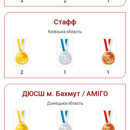
3
2
1
Стафф
Київська область
2
1
1
ДЮСШ м. Бахмут / АМІГО
Донецька область