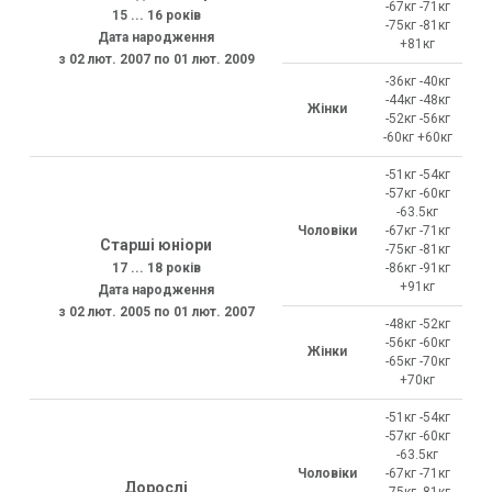
-67кг -71кг
15 ... 16 років
-75кг -81кг
Дата народження
+81кг
з 02 лют. 2007 по 01 лют. 2009
-36кг -40кг
-44кг -48кг
Жінки
-52кг -56кг
-60кг +60кг
-51кг -54кг
-57кг -60кг
-63.5кг
Чоловіки
-67кг -71кг
Старші юніори
-75кг -81кг
17 ... 18 років
-86кг -91кг
+91кг
Дата народження
з 02 лют. 2005 по 01 лют. 2007
-48кг -52кг
-56кг -60кг
Жінки
-65кг -70кг
+70кг
-51кг -54кг
-57кг -60кг
-63.5кг
Чоловіки
-67кг -71кг
Дорослі
-75кг -81кг