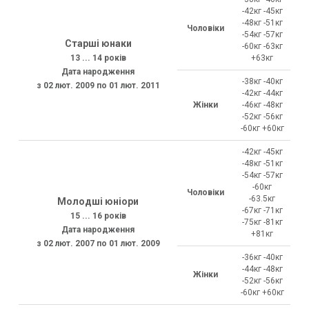
-42кг -45кг
-48кг -51кг
Чоловіки
-54кг -57кг
Старші юнаки
-60кг -63кг
13 ... 14 років
+63кг
Дата народження
-38кг -40кг
з 02 лют. 2009 по 01 лют. 2011
-42кг -44кг
Жінки
-46кг -48кг
-52кг -56кг
-60кг +60кг
-42кг -45кг
-48кг -51кг
-54кг -57кг
-60кг
Чоловіки
-63.5кг
Молодші юніори
-67кг -71кг
15 ... 16 років
-75кг -81кг
Дата народження
+81кг
з 02 лют. 2007 по 01 лют. 2009
-36кг -40кг
-44кг -48кг
Жінки
-52кг -56кг
-60кг +60кг