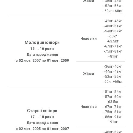
Жінки
-46кг -48кг
-52кг -56кг
-60кг +60кг
-42кг -45кг
-48кг -51кг
-54кг -57кг
-60кг
Чоловіки
-63.5кг
Молодші юніори
-67кг -71кг
15 ... 16 років
-75кг -81кг
Дата народження
+81кг
з 02 лют. 2007 по 01 лют. 2009
-36кг -40кг
-44кг -48кг
Жінки
-52кг -56кг
-60кг +60кг
-51кг -54кг
-57кг -60кг
-63.5кг
Чоловіки
-67кг -71кг
Старші юніори
-75кг -81кг
17 ... 18 років
-86кг -91кг
+91кг
Дата народження
з 02 лют. 2005 по 01 лют. 2007
-48кг -52кг