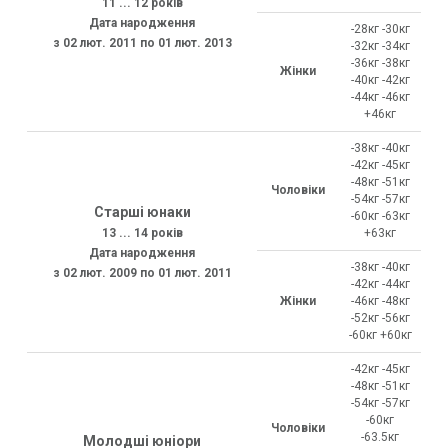
11 ... 12 років
Дата народження
-28кг -30кг
з 02 лют. 2011 по 01 лют. 2013
-32кг -34кг
-36кг -38кг
Жінки
-40кг -42кг
-44кг -46кг
+46кг
-38кг -40кг
-42кг -45кг
-48кг -51кг
Чоловіки
-54кг -57кг
Старші юнаки
-60кг -63кг
13 ... 14 років
+63кг
Дата народження
-38кг -40кг
з 02 лют. 2009 по 01 лют. 2011
-42кг -44кг
Жінки
-46кг -48кг
-52кг -56кг
-60кг +60кг
-42кг -45кг
-48кг -51кг
-54кг -57кг
-60кг
Чоловіки
-63.5кг
Молодші юніори