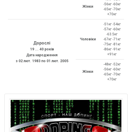
-56кг -60кг
Жінки
-65кг -70кг
+70кг
-51кг -54кг
-57кг -60кг
-63.5кг
Чоловіки
-67кг -71кг
Дорослі
-75кг -81кг
19 ... 40 років
-86кг -91кг
+91кг
Дата народження
з 02 лют. 1983 по 01 лют. 2005
-48кг -52кг
-56кг -60кг
Жінки
-65кг -70кг
+70кг