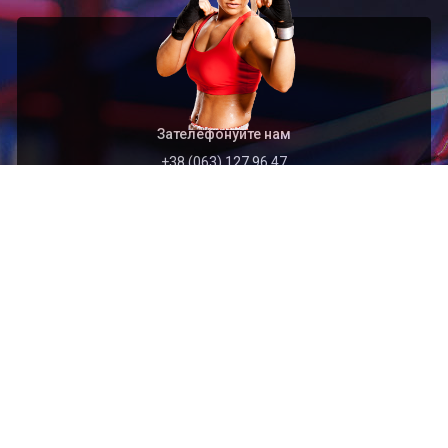
Зателефонуйте нам
+38 (063) 127 96 47
Швидкий перехід
Головна
Архів
Організація
Контакти
Найближчі події
2026.09.01
Відкритий чемпіонат Тернопільської області з