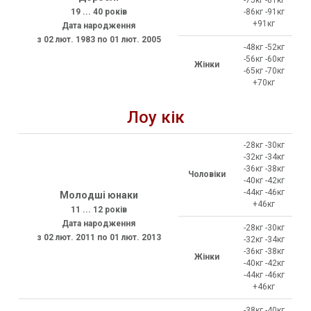
19 ... 40 років
-86кг -91кг
+91кг
Дата народження
з 02 лют. 1983 по 01 лют. 2005
-48кг -52кг
-56кг -60кг
Жінки
-65кг -70кг
+70кг
Лоу кік
-28кг -30кг
-32кг -34кг
-36кг -38кг
Чоловіки
-40кг -42кг
-44кг -46кг
Молодші юнаки
+46кг
11 ... 12 років
Дата народження
-28кг -30кг
з 02 лют. 2011 по 01 лют. 2013
-32кг -34кг
-36кг -38кг
Жінки
-40кг -42кг
-44кг -46кг
+46кг
-38кг -40кг