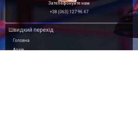
Зателефонуйте нам
+38 (063) 127 96 47
Швидкий перехід
Головна
Архів
Організація
Контакти
Найближчі події
2026.09.01
Відкритий чемпіонат Тернопільської області з
кікбоксингу WAKO (кік-лайт, лайт-контакт)
присвячений пам’яті захисника України Богдана
ЯЦИШИНА
2026.09.01
Відкритий Кубок Хмельницької області з кікбоксингу
WAKO пам'яті захисника України Сергія Подоляна